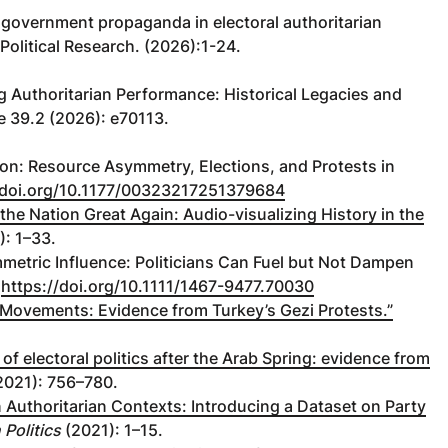
 government propaganda in electoral authoritarian
Political Research. (2026):1-24.
 Authoritarian Performance: Historical Legacies and
e 39.2 (2026): e70113.
ion: Resource Asymmetry, Elections, and Protests in
/doi.org/10.1177/00323217251379684
the Nation Great Again: Audio-visualizing History in the
: 1–33.
metric Influence: Politicians Can Fuel but Not Dampen
:
https://doi.org/10.1111/1467-9477.70030
Movements: Evidence from Turkey’s Gezi Protests.”
f electoral politics after the Arab Spring: evidence from
2021): 756–780.
 Authoritarian Contexts: Introducing a Dataset on Party
Politics
(2021): 1–15.