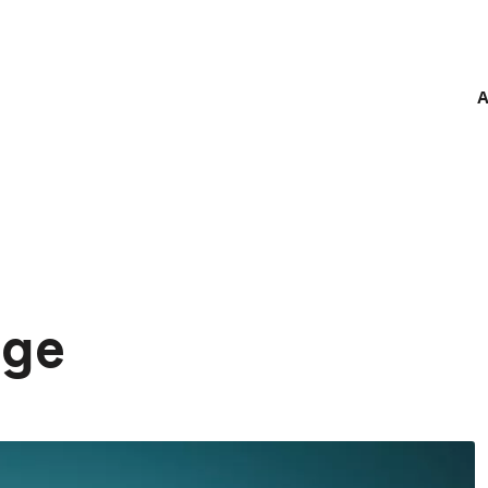
A
æge