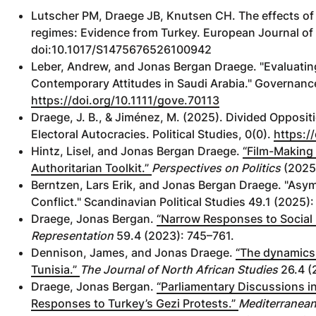
Lutscher PM, Draege JB, Knutsen CH. The effects of
regimes: Evidence from Turkey. European Journal of 
doi:10.1017/S1475676526100942
Leber, Andrew, and Jonas Bergan Draege. "Evaluating
Contemporary Attitudes in Saudi Arabia." Governanc
https://doi.org/10.1111/gove.70113
Draege, J. B., & Jiménez, M. (2025). Divided Opposit
Electoral Autocracies. Political Studies, 0(0).
https:/
Hintz, Lisel, and Jonas Bergan Draege.
“Film-Making 
Authoritarian Toolkit.”
Perspectives on Politics
(2025)
Berntzen, Lars Erik, and Jonas Bergan Draege. "Asym
Conflict." Scandinavian Political Studies 49.1 (2025)
Draege, Jonas Bergan.
“Narrow Responses to Social 
Representation
59.4 (2023): 745–761.
Dennison, James, and Jonas Draege.
“The dynamics o
Tunisia.”
The Journal of North African Studies
26.4 (
Draege, Jonas Bergan.
“Parliamentary Discussions in
Responses to Turkey’s Gezi Protests.”
Mediterranean 