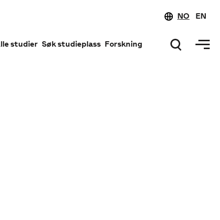
NO
EN
lle studier
Søk studieplass
Forskning