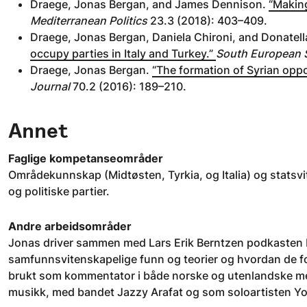
Draege, Jonas Bergan, and James Dennison.
“Making
Mediterranean Politics
23.3 (2018): 403–409.
Draege, Jonas Bergan, Daniela Chironi, and Donatell
occupy parties in Italy and Turkey.”
South European S
Draege, Jonas Bergan.
“The formation of Syrian oppo
Journal
70.2 (2016): 189–210.
Annet
Faglige kompetanseområder
Områdekunnskap (Midtøsten, Tyrkia, og Italia) og statsvi
og politiske partier.
Andre arbeidsområder
Jonas driver sammen med Lars Erik Berntzen podkasten Po
samfunnsvitenskapelige funn og teorier og hvordan de for
brukt som kommentator i både norske og utenlandske med
musikk, med bandet Jazzy Arafat og som soloartisten Yo