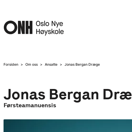
Hopp til hovedinnhold
Forsiden
Om oss
Ansatte
Jonas Bergan Dræge
Jonas Bergan Dr
Førsteamanuensis