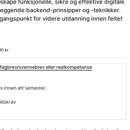
ape funksjonelle, sikre og effektive digitale
nleggende backend-prinsipper og -teknikker.
tgangspunkt for videre utdanning innen feltet
0 kr
 fagbrev/svennebrev eller realkompetanse
res innen ett semester.
idskrav