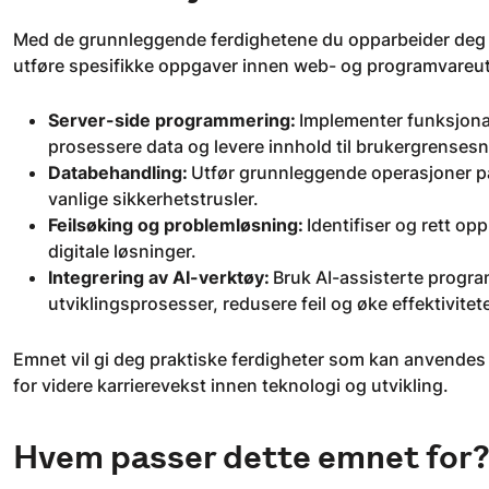
Med de grunnleggende ferdighetene du opparbeider deg i 
utføre spesifikke oppgaver innen web- og programvareut
Server-side programmering:
Implementer funksjonal
prosessere data og levere innhold til brukergrensesni
Databehandling:
Utfør grunnleggende operasjoner på 
vanlige sikkerhetstrusler.
Feilsøking og problemløsning:
Identifiser og rett opp
digitale løsninger.
Integrering av AI-verktøy:
Bruk AI-assisterte progra
utviklingsprosesser, redusere feil og øke effektivite
Emnet vil gi deg praktiske ferdigheter som kan anvendes i 
for videre karrierevekst innen teknologi og utvikling.
Hvem passer dette emnet for