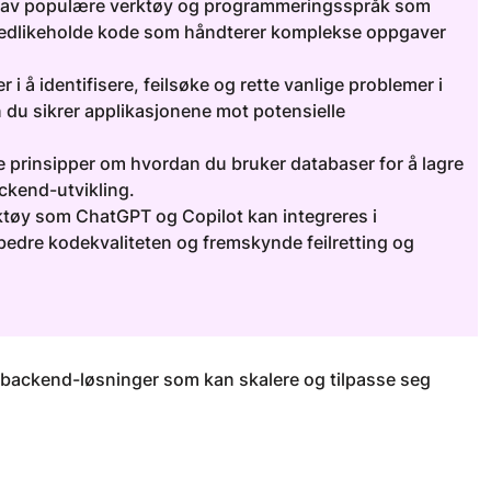
av populære verktøy og programmeringsspråk som
g vedlikeholde kode som håndterer komplekse oppgaver
r i å identifisere, feilsøke og rette vanlige problemer i
 du sikrer applikasjonene mot potensielle
prinsipper om hvordan du bruker databaser for å lagre
ackend-utvikling.
tøy som ChatGPT og Copilot kan integreres i
rbedre kodekvaliteten og fremskynde feilretting og
ge backend-løsninger som kan skalere og tilpasse seg