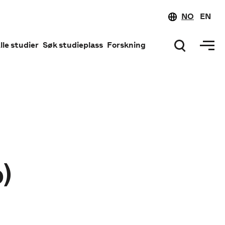
NO
EN
lle studier
Søk studieplass
Forskning
)