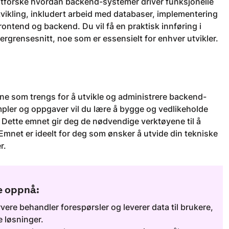
utforske hvordan backend-systemer driver funksjonelle
utvikling, inkludert arbeid med databaser, implementering
ontend og backend. Du vil få en praktisk innføring i
grensesnitt, noe som er essensielt for enhver utvikler.
ene som trengs for å utvikle og administrere backend-
mpler og oppgaver vil du lære å bygge og vedlikeholde
. Dette emnet gir deg de nødvendige verktøyene til å
 Emnet er ideelt for deg som ønsker å utvide din tekniske
r.
e oppnå:
ere behandler forespørsler og leverer data til brukere,
e løsninger.