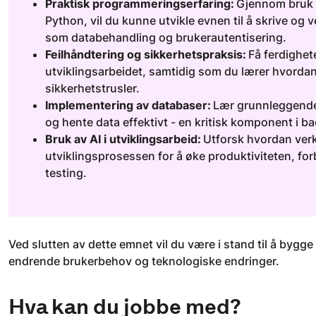
Praktisk programmeringserfaring:
Gjennom bruk 
Python, vil du kunne utvikle evnen til å skrive o
som databehandling og brukerautentisering.
Feilhåndtering og sikkerhetspraksis:
Få ferdighete
utviklingsarbeidet, samtidig som du lærer hvordan
sikkerhetstrusler.
Implementering av databaser:
Lær grunnleggende 
og hente data effektivt - en kritisk komponent i b
Bruk av AI i utviklingsarbeid:
Utforsk hvordan verk
utviklingsprosessen for å øke produktiviteten, fo
testing.
Ved slutten av dette emnet vil du være i stand til å byg
endrende brukerbehov og teknologiske endringer.
Hva kan du jobbe med?