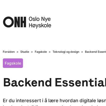
Hopp til hovedinnhold
Forsiden
Studie
Fagskole
Teknologi og design
Backend Essent
Fagskole
Backend Essential
Er du interessert i å lære hvordan digitale lø