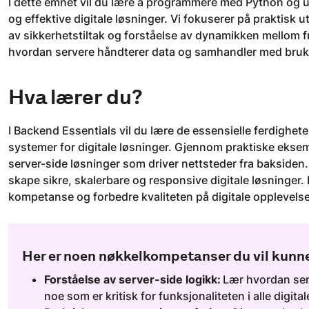
I dette emnet vil du lære å programmere med Python og 
og effektive digitale løsninger. Vi fokuserer på praktisk 
av sikkerhetstiltak og forståelse av dynamikken mellom fr
hvordan servere håndterer data og samhandler med bruker
Hva lærer du?
I Backend Essentials vil du lære de essensielle ferdighet
systemer for digitale løsninger. Gjennom praktiske ekse
server-side løsninger som driver nettsteder fra baksiden
skape sikre, skalerbare og responsive digitale løsninger.
kompetanse og forbedre kvaliteten på digitale opplevelse
Her er noen nøkkelkompetanser du vil kunn
Forståelse av server-side logikk:
Lær hvordan serv
noe som er kritisk for funksjonaliteten i alle digital