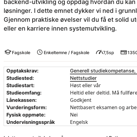
backend-utvikling og oppdag hvordan du kan sk
løsninger. I dette emnet dykker vi ned i grun
Gjennom praktiske øvelser vil du få et solid u
eller en karriere innen systemutvikling.
Fagskole
Enkeltemne / Fagskole
7,5sp
1350
Opptakskrav:
Generell studiekompetanse,
Studiested:
Nettstudier
Høst eller vår
Studiestart:
Heltid eller deltid. Må fullfø
Studieomfang:
Godkjent
Lånekassen:
Nettbasert eksamen og arbe
Vurderingsform:
Nei
Fysisk oppmøte:
Engelsk
Undervisningsspråk