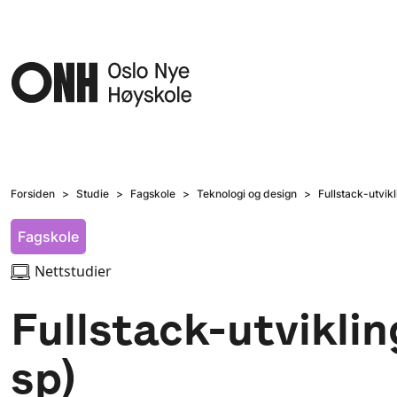
Hopp til hovedinnhold
Forsiden
Studie
Fagskole
Teknologi og design
Fullstack-utvik
Fagskole
Nettstudier
Fullstack-utvikli
sp)