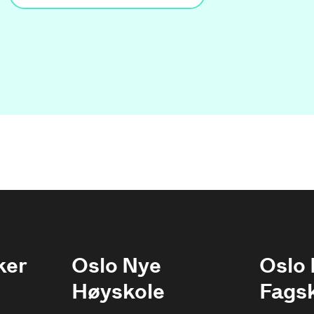
ker
Oslo Nye
Oslo
Høyskole
Fags