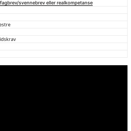
 fagbrev/svennebrev eller realkompetanse
estre
idskrav