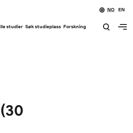
NO
EN
lle studier
Søk studieplass
Forskning
 (30