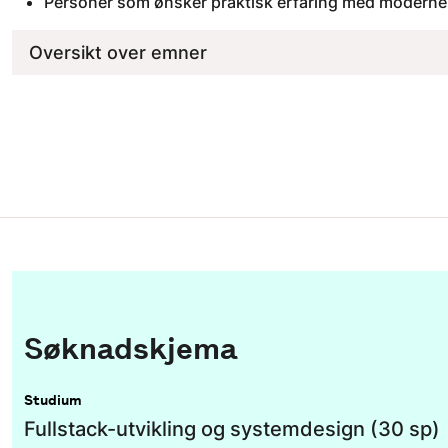
Personer som ønsker praktisk erfaring med moderne
Oversikt over emner
Søknadskjema
Studium
Fullstack-utvikling og systemdesign (30 sp)