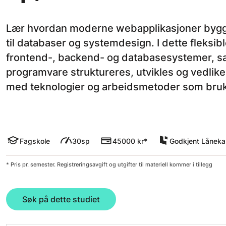
Lær hvordan moderne webapplikasjoner bygge
til databaser og systemdesign. I dette fleksib
frontend-, backend- og databasesystemer, s
programvare struktureres, utvikles og vedlikeh
med teknologier og arbeidsmetoder som bruke
Fagskole
30sp
45000 kr*
Godkjent Lånek
* Pris pr. semester. Registreringsavgift og utgifter til materiell kommer i tillegg
Søk på dette studiet