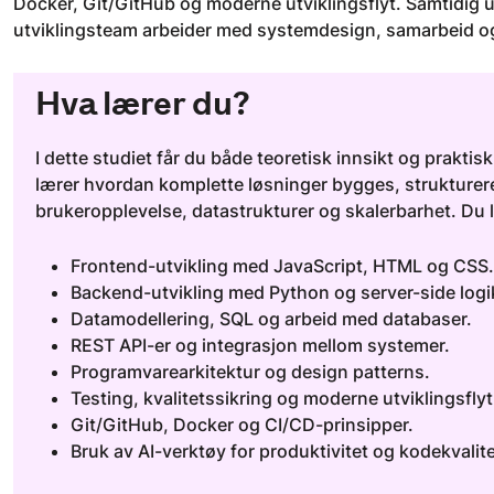
Docker, Git/GitHub og moderne utviklingsflyt. Samtidig ut
utviklingsteam arbeider med systemdesign, samarbeid og
Hva lærer du?
I dette studiet får du både teoretisk innsikt og prakt
lærer hvordan komplette løsninger bygges, strukturer
brukeropplevelse, datastrukturer og skalerbarhet. Du 
Frontend-utvikling med JavaScript, HTML og CSS.
Backend-utvikling med Python og server-side logi
Datamodellering, SQL og arbeid med databaser.
REST API-er og integrasjon mellom systemer.
Programvarearkitektur og design patterns.
Testing, kvalitetssikring og moderne utviklingsflyt
Git/GitHub, Docker og CI/CD-prinsipper.
Bruk av AI-verktøy for produktivitet og kodekvalit