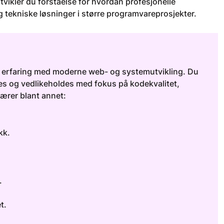
vikler du forståelse for hvordan profesjonelle
 tekniske løsninger i større programvareprosjekter.
isk erfaring med moderne web- og systemutvikling. Du
es og vedlikeholdes med fokus på kodekvalitet,
lærer blant annet:
kk.
.
et.