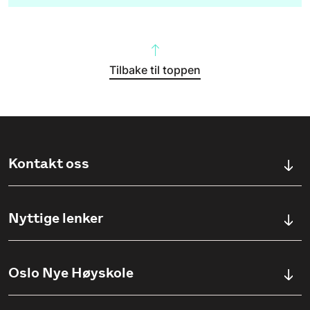
Tilbake til toppen
Kontakt oss
Kontaktskjema
Nyttige lenker
Ullevålsveien 76, 0454 OSLO
Våre studier
Oslo Nye Høyskole
(+47) 23 23 38 20
Søknadsinfo