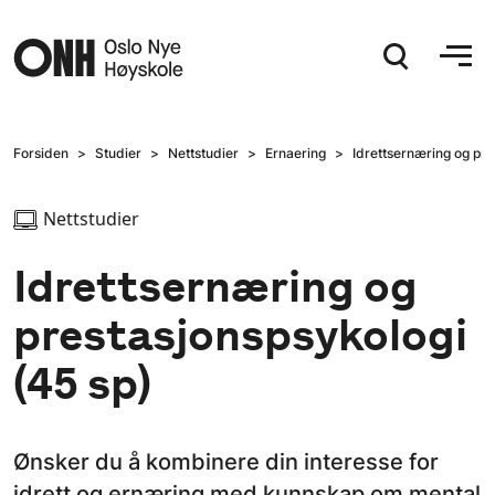
Hopp til hovedinnhold
Forsiden
Studier
Nettstudier
Ernaering
Idrettsernæring og pre
Nettstudier
Idrettsernæring og
prestasjonspsykologi
(45 sp)
Ønsker du å kombinere din interesse for
idrett og ernæring med kunnskap om mental