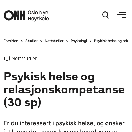
Hopp til hovedinnhold
Forsiden
Studier
Nettstudier
Psykologi
Psykisk helse og rela
Nettstudier
Psykisk helse og
relasjonskompetanse
(30 sp)
Er du interessert i psykisk helse, og ønsker
å tilegne deg kunnskap om hvordan man