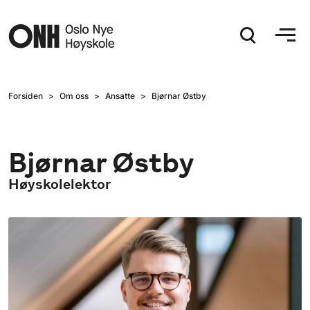
Hopp til hovedinnhold
Forsiden
Om oss
Ansatte
Bjørnar Østby
Bjørnar Østby
Høyskolelektor