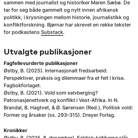
sammen med journalist og historiker Maren Sæbø. De
tar for seg både gammelt og nytt innen afrikansk
politikk, i krysningen mellom historie, journalistikk og
konfliktforskning. Bjørnar har skrevet en rekke tekster
for podkastens
Substack
.
Utvalgte publikasjoner
Fagfellevurderte publikasjoner
Østby, B. (2025). Internasjonalt fredsarbeid:
Perspektiver, praksis og dilemmaer fra et felt i krise.
Fagbokforlaget.
Østby, B. (2021). Vold som selvberging?
Patronasjenettverk og konflikt i Vest-Afrika. In N.
Brandal, B. Hagtvet, & Ø. Sørensen (Red.), Politisk vold:
Former og årsaker (ss. 293–315). Dreyer Forlag.
Kronikker
Østby, B. (2025, 8. desember). Faktisk-kritikerne slår