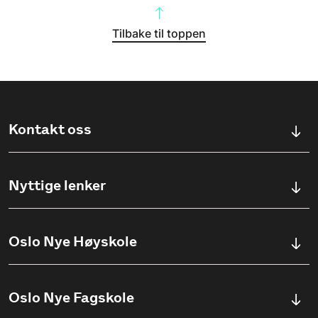
Tilbake til toppen
Kontakt oss
Kontaktskjema
Nyttige lenker
Ullevålsveien 76, 0454 OSLO
Våre studier
Oslo Nye Høyskole
(+47) 23 23 38 20
Søknadsinfo
Åpningstider
Om Oslo Nye Høyskole
Oslo Nye Fagskole
Pensumlister