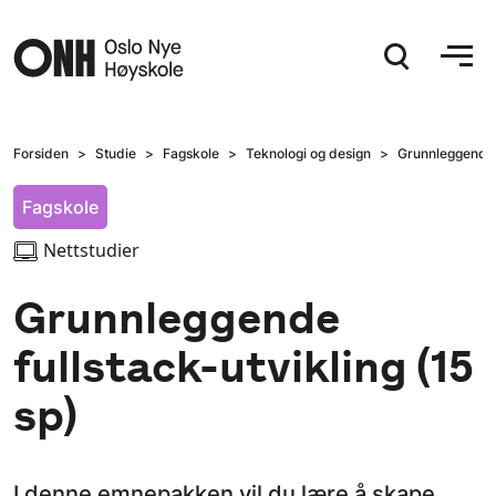
Hopp til hovedinnhold
Forsiden
Studie
Fagskole
Teknologi og design
Grunnleggende f
Fagskole
Nettstudier
Grunnleggende
fullstack-utvikling (15
sp)
I denne emnepakken vil du lære å skape