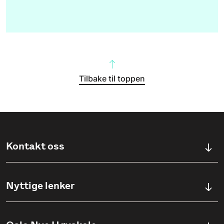
Tilbake til toppen
Kontakt oss
Kontaktskjema
Nyttige lenker
Ullevålsveien 76, 0454 OSLO
Våre studier