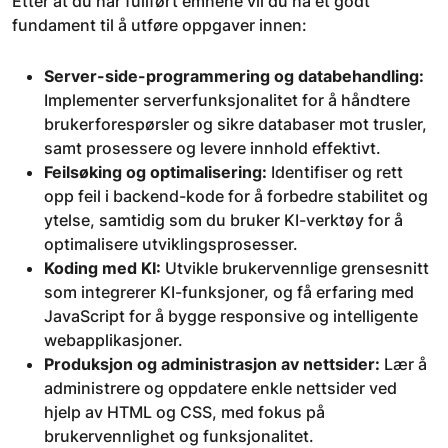
Etter at du har fullført emnene vil du ha et godt
fundament til å utføre oppgaver innen:
Server-side-programmering og databehandling:
Implementer serverfunksjonalitet for å håndtere
brukerforespørsler og sikre databaser mot trusler,
samt prosessere og levere innhold effektivt.
Feilsøking og optimalisering:
Identifiser og rett
opp feil i backend-kode for å forbedre stabilitet og
ytelse, samtidig som du bruker KI-verktøy for å
optimalisere utviklingsprosesser.
Koding med KI:
Utvikle brukervennlige grensesnitt
som integrerer KI-funksjoner, og få erfaring med
JavaScript for å bygge responsive og intelligente
webapplikasjoner.
Produksjon og administrasjon av nettsider:
Lær å
administrere og oppdatere enkle nettsider ved
hjelp av HTML og CSS, med fokus på
brukervennlighet og funksjonalitet.