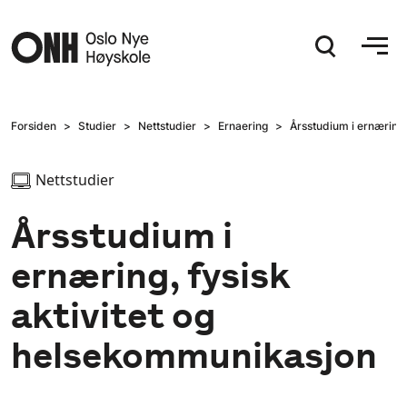
Hopp til hovedinnhold
Forsiden
Studier
Nettstudier
Ernaering
Årsstudium i ernæring,
Nettstudier
Årsstudium i
ernæring, fysisk
aktivitet og
helsekommunikasjon