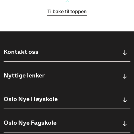
Tilbake til toppen
Kontakt oss
Kontaktskjema
Nyttige lenker
Ullevålsveien 76, 0454 OSLO
Våre studier
Oslo Nye Høyskole
(+47) 23 23 38 20
Søknadsinfo
Åpningstider
Om Oslo Nye Høyskole
Oslo Nye Fagskole
Pensumlister
Institutter