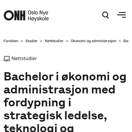
Hopp til hovedinnhold
Forsiden
Studier
Nettstudier
Okonomi og administrasjon
Bache
Nettstudier
Bachelor i økonomi og
administrasjon med
fordypning i
strategisk ledelse,
teknologi og