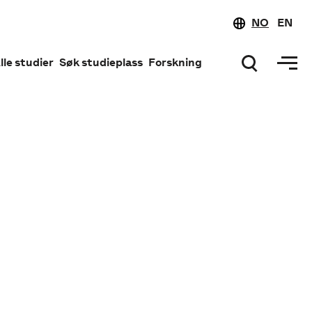
NO
EN
lle studier
Søk studieplass
Forskning