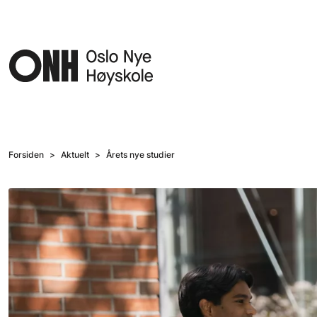
Hopp til hovedinnhold
Forsiden
Aktuelt
Årets nye studier