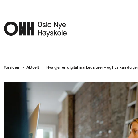
Hopp til hovedinnhold
Forsiden
Aktuelt
Hva gjør en digital markedsfører – og hva kan du tje