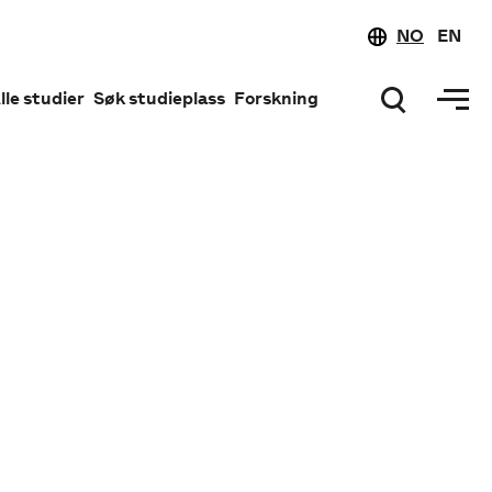
NO
EN
lle studier
Søk studieplass
Forskning