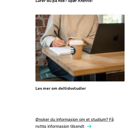
Lurer du på noe? Spør Anette!
Les mer om deltidsstudier
Ønsker du informasjon om et studium? Få
nyttig informasjon tilsendt