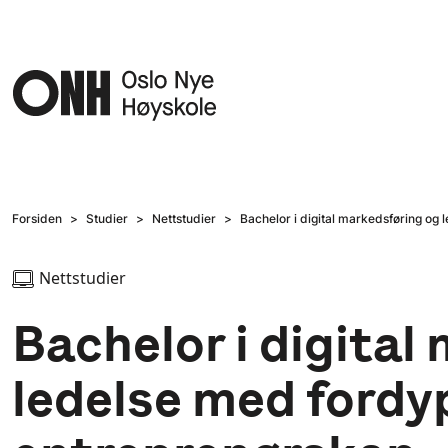
Hopp til hovedinnhold
Forsiden
Studier
Nettstudier
Bachelor i digital markedsføring og
Nettstudier
Bachelor i digital
ledelse med fordy