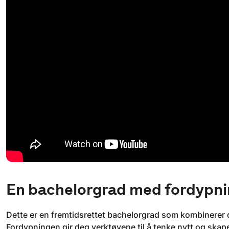
En bachelorgrad med fordypn
Dette er en fremtidsrettet bachelorgrad som kombinerer d
Fordypningen gir deg verktøyene til å tenke nytt og skape