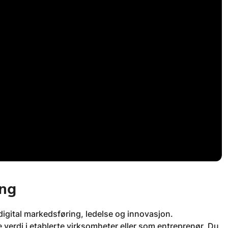
ing
igital markedsføring, ledelse og innovasjon.
 verdi i etablerte virksomheter eller som entreprenør. Du