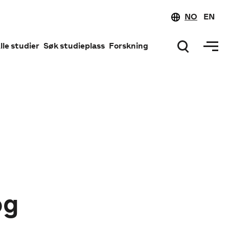
NO
EN
lle studier
Søk studieplass
Forskning
og