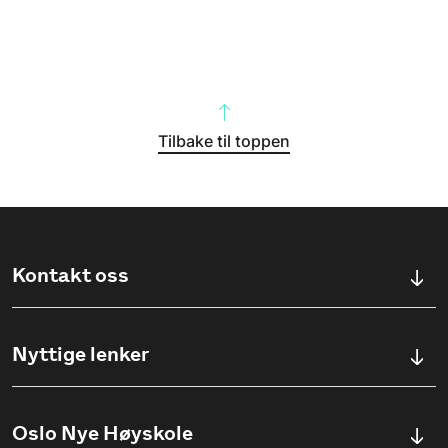
Tilbake til toppen
Kontakt oss
Kontaktskjema
Nyttige lenker
Ullevålsveien 76, 0454 OSLO
Våre studier
Oslo Nye Høyskole
(+47) 23 23 38 20