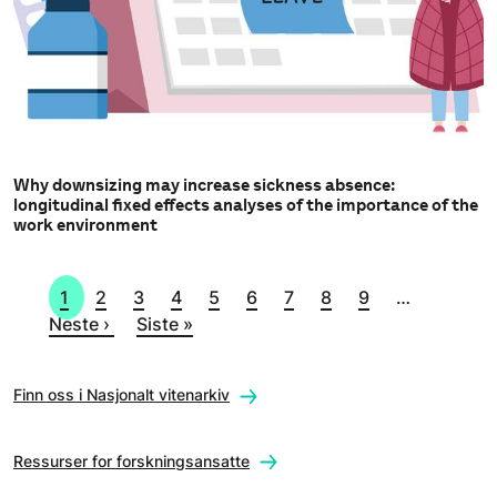
Why downsizing may increase sickness absence:
longitudinal fixed effects analyses of the importance of the
work environment
Sider
Side
Side
Side
Side
Side
Side
Side
Side
Side
Neste s
1
2
3
4
5
6
7
8
9
…
Siste side
Neste ›
Siste »
Finn oss i Nasjonalt vitenarkiv
Ressurser for forskningsansatte