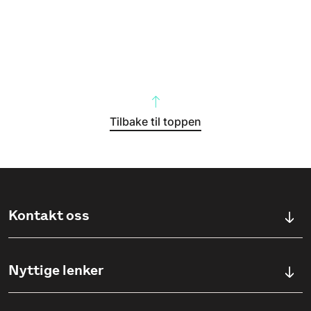
Tilbake til toppen
Kontakt oss
Kontaktskjema
Nyttige lenker
Ullevålsveien 76, 0454 OSLO