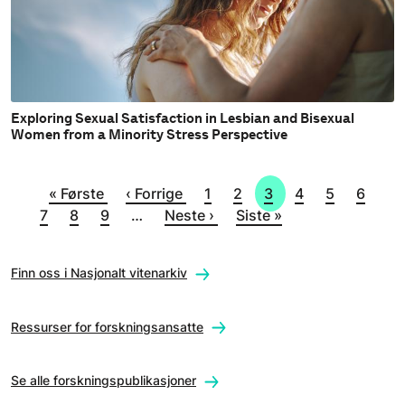
Exploring Sexual Satisfaction in Lesbian and Bisexual
Women from a Minority Stress Perspective
Sider
Første side
Forrige side
Side
Side
Side
Side
Side
Side
Sid
« Første
‹ Forrige
1
2
3
4
5
6
Side
Side
Neste side
Siste side
7
8
9
…
Neste ›
Siste »
Finn oss i Nasjonalt vitenarkiv
Ressurser for forskningsansatte
Se alle forskningspublikasjoner