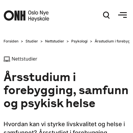
Hopp til hovedinnhold
Forsiden
Studier
Nettstudier
Psykologi
Årsstudium i forebygg
Nettstudier
Årsstudium i
forebygging, samfunn
og psykisk helse
Hvordan kan vi styrke livskvalitet og helse i
samfunnet? Årsstudiet i forebygging,