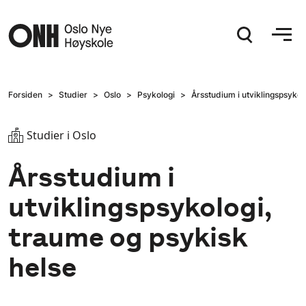
Hopp til hovedinnhold
Forsiden
Studier
Oslo
Psykologi
Årsstudium i utviklingspsykol
Studier i Oslo
Årsstudium i
utviklingspsykologi,
traume og psykisk
helse