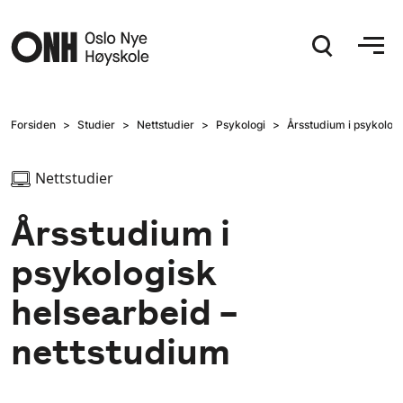
Hopp til hovedinnhold
Forsiden
Studier
Nettstudier
Psykologi
Årsstudium i psykologi
Nettstudier
Årsstudium i
psykologisk
helsearbeid –
nettstudium