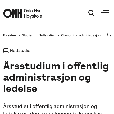
Hopp til hovedinnhold
Forsiden
Studier
Nettstudier
Okonomi og administrasjon
Årsst
Nettstudier
Årsstudium i offentlig
administrasjon og
ledelse
Årsstudiet i offentlig administrasjon og
ledelse gir deg grunnleggende kunnskap