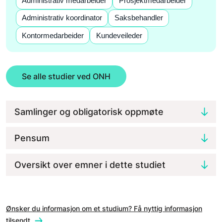
Administrativ medarbeider
Prosjektmedarbeider
Administrativ koordinator
Saksbehandler
Kontormedarbeider
Kundeveileder
Se alle studier ved ONH
Samlinger og obligatorisk oppmøte
Pensum
Oversikt over emner i dette studiet
Ønsker du informasjon om et studium? Få nyttig informasjon
tilsendt