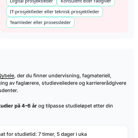
Digital prosjektleder
Konsulent eller rådgiver
IT-prosjektleder eller teknisk prosjektleder
Teamleder eller prosessleder
Qybele
, der du finner undervisning, fagmateriell,
ing av faglærere, studieveiledere og karriererådgivere
udenter.
tudier på 4–6 år
og tilpasse studieløpet etter din
 for studietid: 7 timer, 5 dager i uka