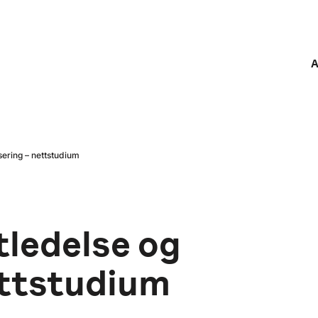
A
isering – nettstudium
tledelse og
ettstudium