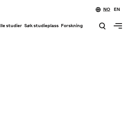
NO
EN
lle studier
Søk studieplass
Forskning