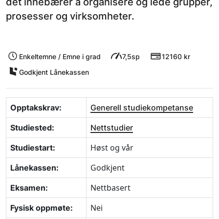
det innebærer å organisere og lede grupper,
prosesser og virksomheter.
Enkeltemne / Emne i grad
7,5sp
12160 kr
Godkjent Lånekassen
Opptakskrav:
Generell studiekompetanse
Studiested:
Nettstudier
Høst og vår
Studiestart:
Godkjent
Lånekassen:
Nettbasert
Eksamen:
Nei
Fysisk oppmøte: