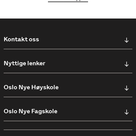
Kontakt oss
Kontaktskjema
Nyttige lenker
Ullevålsveien 76, 0454 OSLO
Våre studier
Oslo Nye Høyskole
(+47) 23 23 38 20
Søknadsinfo
Åpningstider
Om Oslo Nye Høyskole
Oslo Nye Fagskole
Pensumlister
Institutter
Aktuelt
Om Fagskolen