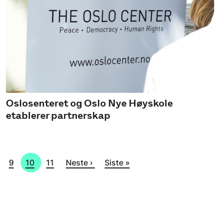
Oslosenteret og Oslo Nye Høyskole
etablerer partnerskap
de
Side
Side
Side
Neste side
Siste side
9
10
11
Neste ›
Siste »