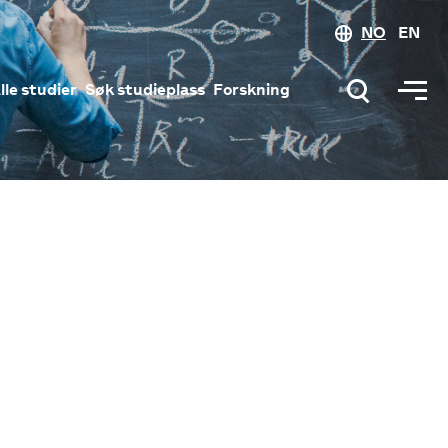
NO
EN
lle studier
Søk studieplass
Forskning