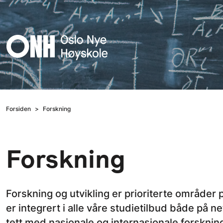
Hopp til hovedinnhold
Forsiden
Forskning
Forskning
Forskning og utvikling er prioriterte områder
er integrert i alle våre studietilbud både på
tett med nasjonale og internasjonale forskning