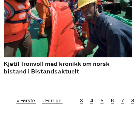
Kjetil Tronvoll med kronikk om norsk
bistand i Bistandsaktuelt
Sider
Første side
Forrige side
Side
Side
Side
Side
Side
Si
« Første
‹ Forrige
…
3
4
5
6
7
8