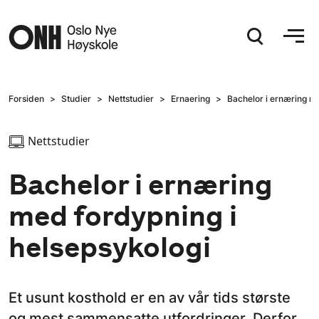
Hopp til hovedinnhold
Forsiden
Studier
Nettstudier
Ernaering
Bachelor i ernæring me
Nettstudier
Bachelor i ernæring
med fordypning i
helsepsykologi
Et usunt kosthold er en av vår tids største
og mest sammensatte utfordringer. Derfor