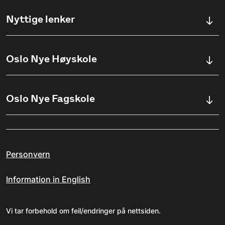
Kontaktskjema
Nyttige lenker
Ullevålsveien 76, 0454 OSLO
Våre studier
Oslo Nye Høyskole
(+47) 23 23 38 20
Søknadsinfo
Åpningstider
Om Oslo Nye Høyskole
Oslo Nye Fagskole
Pensumlister
Institutter
Aktuelt
Om Fagskolen
Ansatte
Arrangementer
Personvern
Kvalitetsarbeid ved ONF
Jobbe på ONH?
Erasmus+
Information in English
Personvernerklæring for ONF
Studieveiledning
Varsling av kritikkverdige forhold
Vi tar forbehold om feil/endringer på nettsiden.
Oslo Nye Høyskole i media