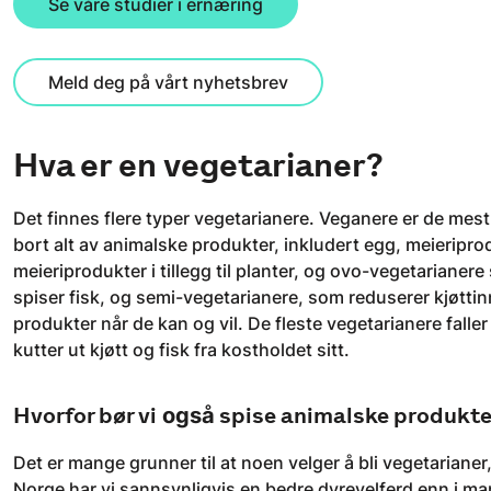
Se våre studier i ernæring
Meld deg på vårt nyhetsbrev
Hva er en vegetarianer?
Det finnes flere typer vegetarianere. Veganere er de mes
bort alt av animalske produkter, inkludert egg, meieripr
meieriprodukter i tillegg til planter, og ovo-vegetarianere
spiser fisk, og semi-vegetarianere, som reduserer kjøttin
produkter når de kan og vil. De fleste vegetarianere fall
kutter ut kjøtt og fisk fra kostholdet sitt.
Hvorfor bør vi
også
spise animalske produkte
Det er mange grunner til at noen velger å bli vegetarianer,
Norge har vi sannsynligvis en bedre dyrevelferd enn i man