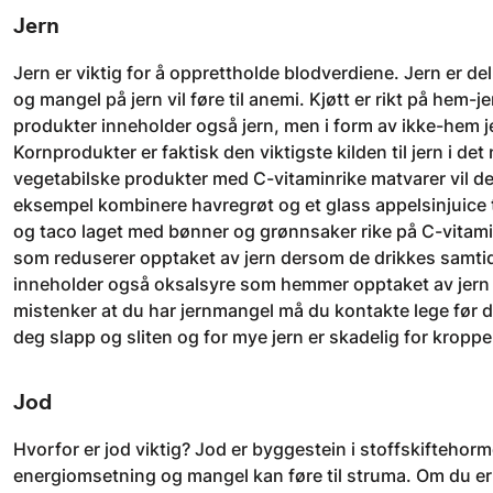
Jern
Jern er viktig for å opprettholde blodverdiene. Jern er d
og mangel på jern vil føre til anemi. Kjøtt er rikt på hem-
produkter inneholder også jern, men i form av ikke-hem je
Kornprodukter er faktisk den viktigste kilden til jern i 
vegetabilske produkter med C-vitaminrike matvarer vil de
eksempel kombinere havregrøt og et glass appelsinjuice ti
og taco laget med bønner og grønnsaker rike på C-vitamin
som reduserer opptaket av jern dersom de drikkes samtid
inneholder også oksalsyre som hemmer opptaket av jern o
mistenker at du har jernmangel må du kontakte lege før du
deg slapp og sliten og for mye jern er skadelig for kroppe
Jod
Hvorfor er jod viktig? Jod er byggestein i stoffskiftehor
energiomsetning og mangel kan føre til struma. Om du er p