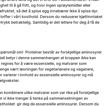
et til å gå fritt, og hvor ingen sprøytemidler eller
efruktet, så det å spise egg innebærer ikke å spise dyr.
stoffer i vårt kosthold. Dersom du reduserer kjøttinntaket
trykk betraktelig. Samtidig er det lettere for deg å få de
 spørsmål om! Proteiner består av forskjellige aminosyrer
ensiell betyr i denne sammenhengen at kroppen ikke kan
 regnes for å være essensielle, og matvarer som
r lenge vært løsningen for vegetarianere og veganere,
er varierer i innhold av essensielle aminosyrer og må
elgvekster.
n kombinere ulike matvarer som var rike på forskjellige
 at vi ikke trenger å tenke på sammensetningen av
kostholdet gir deg de essensielle aminosyrer. Dersom du