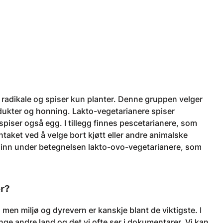
t radikale og spiser kun planter. Denne gruppen velger
odukter og honning. Lakto-vegetarianere spiser
 spiser også egg. I tillegg finnes pescetarianere, som
ntaket ved å velge bort kjøtt eller andre animalske
er inn under betegnelsen lakto-ovo-vegetarianere, som
r?
 men miljø og dyrevern er kanskje blant de viktigste. I
ge andre land og det vi ofte ser i dokumentarer. Vi kan