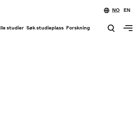
NO
EN
lle studier
Søk studieplass
Forskning