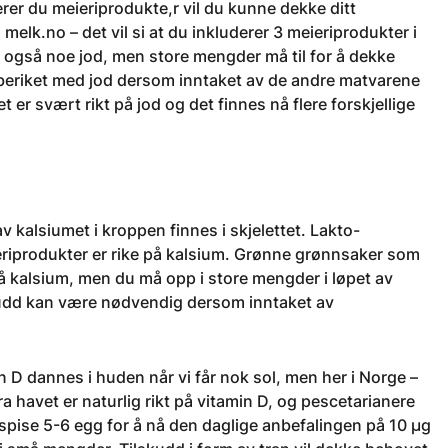
derer du meieriprodukte,r vil du kunne dekke ditt
elk.no – det vil si at du inkluderer 3 meieriprodukter i
r også noe jod, men store mengder må til for å dekke
beriket med jod dersom inntaket av de andre matvarene
et er svært rikt på jod og det finnes nå flere forskjellige
av kalsiumet i kroppen finnes i skjelettet. Lakto-
eieriprodukter er rike på kalsium. Grønne grønnsaker som
å kalsium, men du må opp i store mengder i løpet av
udd kan være nødvendig dersom inntaket av
 D dannes i huden når vi får nok sol, men her i Norge –
ra havet er naturlig rikt på vitamin D, og pescetarianere
 spise 5-6 egg for å nå den daglige anbefalingen på 10 µg