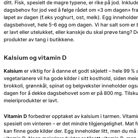
ditt. Fisk, spesielt de magre typene, er rike på jod. Inklu
dagsbehov for jod ved å følge rådet om «3 om dagen» fra m
løpet av dagen (f.eks yoghurt, ost, melk). Egg inneholde
dagsbehovet, hele 5-6 egg om dagen. Vi har salt som er 
er lavt eller utelukket, eller kanskje du skal prøve tang? D
produkter av tang i butikkene.
Kalsium og vitamin D
Kalsium
er viktig for å danne et godt skjelett – hele 99 % 
vegetarianere vil ha gode kilder i sitt kosthold, siden m
brokkoli, grønnkål, spinat og belgvekster inneholder ogs
dagen for å dekke dagsbehovet som er på 800 mg. Tilsk
meieriprodukter er lavt.
Vitamin D
forbedrer opptaket av kalsium i tarmen. Vitamin
spesielt om vinteren – er det mindre tilgjengelighet. Mat f
kan finne gode kilder der. Egg inneholder litt, men du må