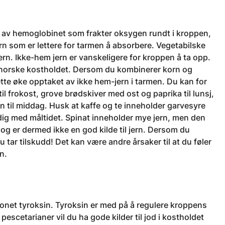
el av hemoglobinet som frakter oksygen rundt i kroppen,
jern som er lettere for tarmen å absorbere. Vegetabilske
rn. Ikke-hem jern er vanskeligere for kroppen å ta opp.
det norske kostholdet. Dersom du kombinerer korn og
tte øke opptaket av ikke hem-jern i tarmen. Du kan for
l frokost, grove brødskiver med ost og paprika til lunsj,
 til middag. Husk at kaffe og te inneholder garvesyre
ig med måltidet. Spinat inneholder mye jern, men den
g er dermed ikke en god kilde til jern. Dersom du
 tar tilskudd! Det kan være andre årsaker til at du føler
n.
monet tyroksin. Tyroksin er med på å regulere kroppens
escetarianer vil du ha gode kilder til jod i kostholdet