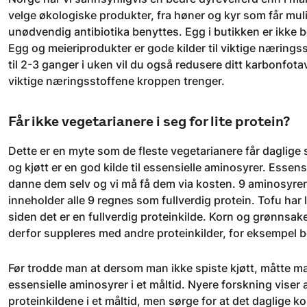
velge økologiske produkter, fra høner og kyr som får muligh
unødvendig antibiotika benyttes. Egg i butikken er ikke b
Egg og meieriprodukter er gode kilder til viktige nærings
til 2-3 ganger i uken vil du også redusere ditt karbonfotav
viktige næringsstoffene kroppen trenger.
Får ikke vegetarianere i seg for lite protein?
Dette er en myte som de fleste vegetarianere får daglige
og kjøtt er en god kilde til essensielle aminosyrer. Ess
danne dem selv og vi må få dem via kosten. 9 aminosyrer
inneholder alle 9 regnes som fullverdig protein. Tofu ha
siden det er en fullverdig proteinkilde. Korn og grønnsak
derfor suppleres med andre proteinkilder, for eksempel b
Før trodde man at dersom man ikke spiste kjøtt, måtte ma
essensielle aminosyrer i et måltid. Nyere forskning viser
proteinkildene i et måltid, men sørge for at det daglige 