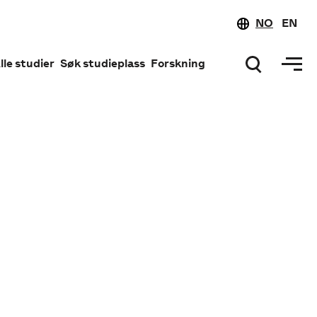
NO
EN
lle studier
Søk studieplass
Forskning