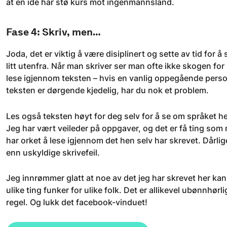
at en idé har stø kurs mot ingenmannsland.
Fase 4: Skriv, men…
Joda, det er viktig å være disiplinert og sette av tid for å
litt utenfra. Når man skriver ser man ofte ikke skogen for 
lese igjennom teksten – hvis en vanlig oppegående person 
teksten er dørgende kjedelig, har du nok et problem.
Les også teksten høyt for deg selv for å se om språket
Jeg har vært veileder på oppgaver, og det er få ting som
har orket å lese igjennom det hen selv har skrevet. Dårl
enn uskyldige skrivefeil.
Jeg innrømmer glatt at noe av det jeg har skrevet her kan 
ulike ting funker for ulike folk. Det er allikevel ubønnhør
regel. Og lukk det facebook-vinduet!