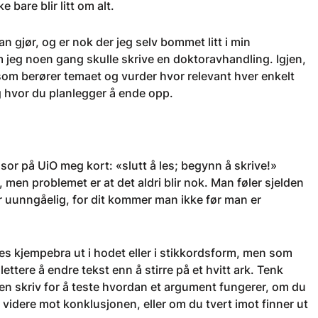
 bare blir litt om alt.
n gjør, og er nok der jeg selv bommet litt i min
 jeg noen gang skulle skrive en doktoravhandling. Igjen,
som berører temaet og vurder hvor relevant hver enkelt
g hvor du planlegger å ende opp.
or på UiO meg kort: «slutt å les; begynn å skrive!»
 men problemet er at det aldri blir nok. Man føler sjelden
er uunngåelig, for dit kommer man ikke før man er
s kjempebra ut i hodet eller i stikkordsform, men som
ttere å endre tekst enn å stirre på et hvitt ark. Tenk
en skriv for å teste hvordan et argument fungerer, om du
 videre mot konklusjonen, eller om du tvert imot finner ut