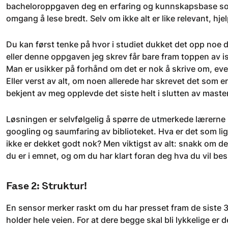
bacheloroppgaven deg en erfaring og kunnskapsbase som d
omgang å lese bredt. Selv om ikke alt er like relevant, hj
Du kan først tenke på hvor i studiet dukket det opp noe du
eller denne oppgaven jeg skrev får bare fram toppen av isf
Man er usikker på forhånd om det er nok å skrive om, eve
Eller verst av alt, om noen allerede har skrevet det som 
bekjent av meg opplevde det siste helt i slutten av mast
Løsningen er selvfølgelig å spørre de utmerkede lærerne
googling og saumfaring av biblioteket. Hva er det som ligg
ikke er dekket godt nok? Men viktigst av alt: snakk om d
du er i emnet, og om du har klart foran deg hva du vil be
Fase 2: Struktur!
En sensor merker raskt om du har presset fram de siste 3,
holder hele veien. For at dere begge skal bli lykkelige er