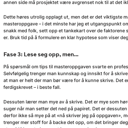
annen side må prosjektet være avgrenset nok til at det ikke
Dette høres utrolig opplagt ut, men det er det viktigste ma
masteroppgave – i det minste har jeg et utgangspunkt om
snakk med folk, sett opp et tankekart over de faktorene 
er. Bruk tid på å formulere en klar hypotese som viser de
Fase 3: Lese seg opp, men…
På spørsmål om tips til masteroppgaven svarte en profess
Selvfølgelig trenger man kunnskap og innsikt for å skrive,
at man er helt der man bør være for å kunne skrive. Det 
ferdigskrevet – i beste fall.
Dessuten lærer man mye av å skrive. Det er mye som høre
suger når man setter det ned på papiret. Det er dessuten le
derfor ikke så mye på at «nå skriver jeg på oppgaven», m
trenger mer stoff for å backe det opp, om det bringer deg