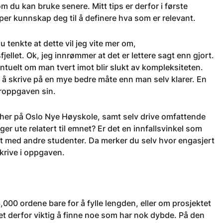
u kan bruke senere. Mitt tips er derfor i første
elper kunnskap deg til å definere hva som er relevant.
 tenkte at dette vil jeg vite mer om,
jellet. Ok, jeg innrømmer at det er lettere sagt enn gjort.
ntuelt om man tvert imot blir slukt av kompleksiteten.
er å skrive på en mye bedre måte enn man selv klarer. En
eroppgaven sin.
 her på Oslo Nye Høyskole, samt selv drive omfattende
er ute relatert til emnet? Er det en innfallsvinkel som
et med andre studenter. Da merker du selv hvor engasjert
skrive i oppgaven.
000 ordene bare for å fylle lengden, eller om prosjektet
 det derfor viktig å finne noe som har nok dybde. På den