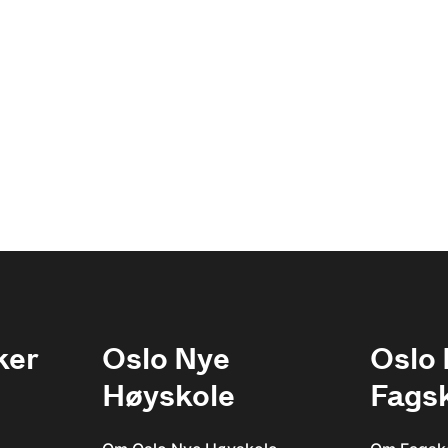
ker
Oslo Nye
Oslo
Høyskole
Fags