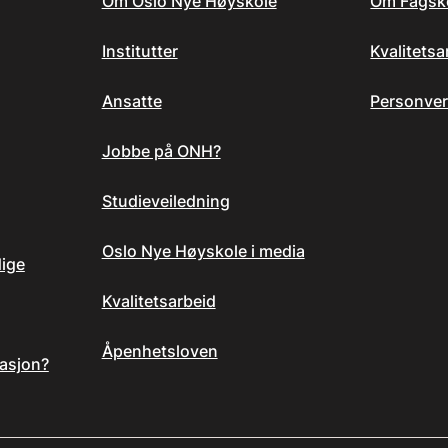
Om Oslo Nye Høyskole
Om Fagsk
Institutter
Kvalitets
Ansatte
Personver
Jobbe på ONH?
Studieveiledning
Oslo Nye Høyskole i media
dige
Kvalitetsarbeid
Åpenhetsloven
asjon?