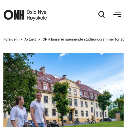
Hopp til hovedinnhold
Forsiden
Aktuelt
ONH lanserer spennende studieprogrammer for 20