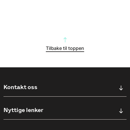
Tilbake til toppen
Kontakt oss
Kontaktskjema
Nyttige lenker
Ullevålsveien 76, 0454 OSLO
Våre studier