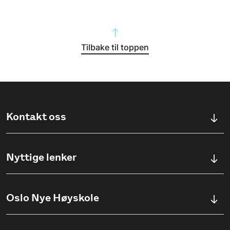
Tilbake til toppen
Kontakt oss
Kontaktskjema
Nyttige lenker
Ullevålsveien 76, 0454 OSLO
Våre studier
Oslo Nye Høyskole
(+47) 23 23 38 20
Søknadsinfo
Åpningstider