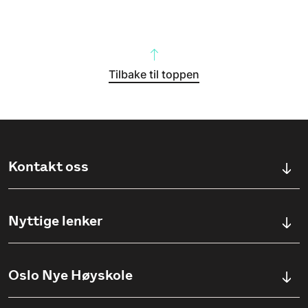
Tilbake til toppen
Kontakt oss
Kontaktskjema
Nyttige lenker
Ullevålsveien 76, 0454 OSLO
Våre studier
Oslo Nye Høyskole
(+47) 23 23 38 20
Søknadsinfo