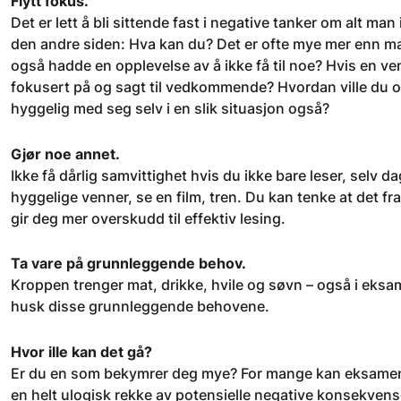
Flytt fokus.
Det er lett å bli sittende fast i negative tanker om alt man i
den andre siden: Hva kan du? Det er ofte mye mer enn man 
også hadde en opplevelse av å ikke få til noe? Hvis en ven
fokusert på og sagt til vedkommende? Hvordan ville du op
hyggelig med seg selv i en slik situasjon også?
Gjør noe annet.
Ikke få dårlig samvittighet hvis du ikke bare leser, selv
hyggelige venner, se en film, tren. Du kan tenke at det fr
gir deg mer overskudd til effektiv lesing.
Ta vare på grunnleggende behov.
Kroppen trenger mat, drikke, hvile og søvn – også i eks
husk disse grunnleggende behovene.
Hvor ille kan det gå?
Er du en som bekymrer deg mye? For mange kan eksamensne
en helt ulogisk rekke av potensielle negative konsekvenser.