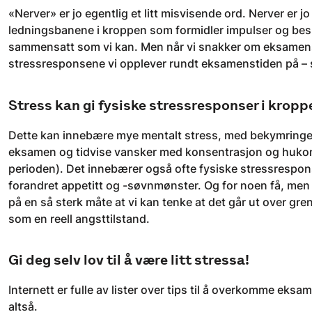
«Nerver» er jo egentlig et litt misvisende ord. Nerver er jo
ledningsbanene i kroppen som formidler impulser og besk
sammensatt som vi kan. Men når vi snakker om eksamensne
stressresponsene vi opplever rundt eksamenstiden på – so
Stress kan gi fysiske stressresponser i kropp
Dette kan innebære mye mentalt stress, med bekymringer, g
eksamen og tidvise vansker med konsentrasjon og hukomm
perioden). Det innebærer også ofte fysiske stressrespons
forandret appetitt og -søvnmønster. Og for noen få, men i
på en så sterk måte at vi kan tenke at det går ut over gre
som en reell angsttilstand.
Gi deg selv lov til å være litt stressa!
Internett er fulle av lister over tips til å overkomme eks
altså.