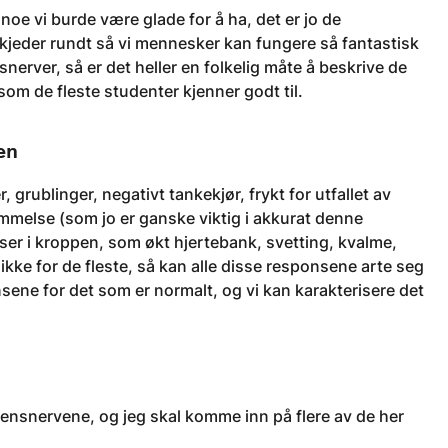
 noe vi burde være glade for å ha, det er jo de
jeder rundt så vi mennesker kan fungere så fantastisk
rver, så er det heller en folkelig måte å beskrive de
m de fleste studenter kjenner godt til.
en
rublinger, negativt tankekjør, frykt for utfallet av
else (som jo er ganske viktig i akkurat denne
er i kroppen, som økt hjertebank, svetting, kvalme,
kke for de fleste, så kan alle disse responsene arte seg
nsene for det som er normalt, og vi kan karakterisere det
amensnervene, og jeg skal komme inn på flere av de her