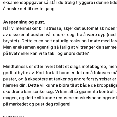
eksamensoppgaver så står du trolig tryggere i denne tide
å huske det til neste gang.
Avspenning og pust.
Når vi mennesker blir stressa, skjer det automatisk noen
av disse er at pusten vår endrer seg, fra å være dyp (ned i
brystet). Dette er en helt naturlig reaksjon i møte med fare
Men er eksamen egentlig så farlig at vi trenger de samm
på livet? Eller kan vi ta tak i og endre dette?
Mindfulness er etter hvert blitt et slags motebegrep, me
godt utbytte av. Kort fortalt handler det om å fokusere p
puster, og å akseptere at tanker og andre forstyrrelser er
hjernen din. Dette vil kunne bidra til at både de kroppsl
skuldrene kan senke seg. Vi kan altså gjeninnta kontroll
magen, og dette vil kunne redusere muskelspenningene i
på markedet og pust deg roligere!