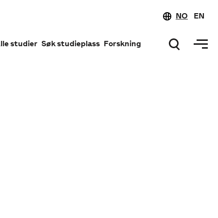
NO
EN
lle studier
Søk studieplass
Forskning