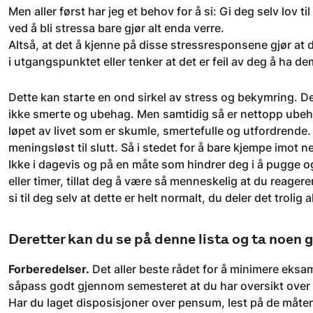
Men aller først har jeg et behov for å si: Gi deg selv lov t
ved å bli stressa bare gjør alt enda verre.
Altså, at det å kjenne på disse stressresponsene gjør at d
i utgangspunktet eller tenker at det er feil av deg å ha de
Dette kan starte en ond sirkel av stress og bekymring. De
ikke smerte og ubehag. Men samtidig så er nettopp ubehag
løpet av livet som er skumle, smertefulle og utfordrende. Gj
meningsløst til slutt. Så i stedet for å bare kjempe imot ne
Ikke i dagevis og på en måte som hindrer deg i å pugge og 
eller timer, tillat deg å være så menneskelig at du reagere
si til deg selv at dette er helt normalt, du deler det trol
Deretter kan du se på denne lista og ta noen 
Forberedelser.
Det aller beste rådet for å minimere eksam
såpass godt gjennom semesteret at du har oversikt over
Har du laget disposisjoner over pensum, lest på de måten