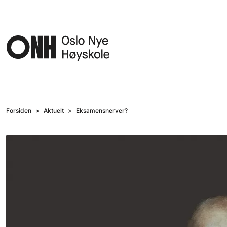
Hopp til hovedinnhold
Forsiden
Aktuelt
Eksamensnerver?