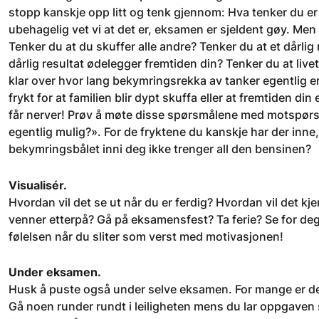
stopp kanskje opp litt og tenk gjennom: Hva tenker du er
ubehagelig vet vi at det er, eksamen er sjeldent gøy. Men t
Tenker du at du skuffer alle andre? Tenker du at et dårlig 
dårlig resultat ødelegger fremtiden din? Tenker du at livet 
klar over hvor lang bekymringsrekka av tanker egentlig er,
frykt for at familien blir dypt skuffa eller at fremtiden din e
får nerver! Prøv å møte disse spørsmålene med motspørsm
egentlig mulig?». For de fryktene du kanskje har der inn
bekymringsbålet inni deg ikke trenger all den bensinen?
Visualisér.
Hvordan vil det se ut når du er ferdig? Hvordan vil det kj
venner etterpå? Gå på eksamensfest? Ta ferie? Se for deg 
følelsen når du sliter som verst med motivasjonen!
Under eksamen.
Husk å puste også under selve eksamen. For mange er det l
Gå noen runder rundt i leiligheten mens du lar oppgaven