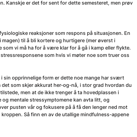
n. Kanskje er det for sent for dette semesteret, men prøv
 fysiologiske reaksjoner som respons på situasjonen. En
 magen) til å bli kortere og hurtigere (mer øverst i
 som vi må ha for å være klar for å gå i kamp eller flykte.
e stressresponsene som hvis vi møter noe som truer oss
n i sin opprinnelige form er dette noe mange har svært
å det som skjer akkurat her-og-nå, i stor grad hvordan du
 tilstede, men at de ikke trenger å ta hovedplassen i
ige og mentale stressymptomene kan avta litt, og
 over pusten vår og fokusere på å få den lenger ned mot
 kroppen. Så finn en av de utallige mindfulness-appene