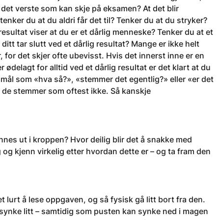
 det verste som kan skje på eksamen? At det blir
enker du at du aldri får det til? Tenker du at du stryker?
resultat viser at du er et dårlig menneske? Tenker du at et
ditt tar slutt ved et dårlig resultat? Mange er ikke helt
 for det skjer ofte ubevisst. Hvis det innerst inne er en
r ødelagt for alltid ved et dårlig resultat er det klart at du
ål som «hva så?», «stemmer det egentlig?» eller «er det
e, de stemmer som oftest ikke. Så kanskje
ennes ut i kroppen? Hvor deilig blir det å snakke med
og kjenn virkelig etter hvordan dette er – og ta fram den
urt å lese oppgaven, og så fysisk gå litt bort fra den.
 synke litt – samtidig som pusten kan synke ned i magen