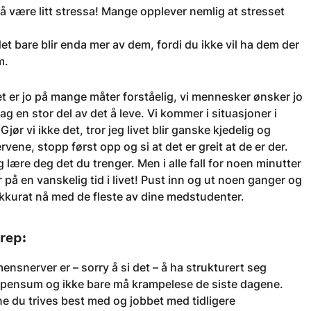
il å være litt stressa! Mange opplever nemlig at stresset
et bare blir enda mer av dem, fordi du ikke vil ha dem der
m.
t er jo på mange måter forståelig, vi mennesker ønsker jo
 en stor del av det å leve. Vi kommer i situasjoner i
ør vi ikke det, tror jeg livet blir ganske kjedelig og
rvene, stopp først opp og si at det er greit at de er der.
lære deg det du trenger. Men i alle fall for noen minutter
r på en vanskelig tid i livet! Pust inn og ut noen ganger og
ig akkurat nå med de fleste av dine medstudenter.
grep:
ensnerver er – sorry å si det – å ha strukturert seg
 pensum og ikke bare må krampelese de siste dagene.
e du trives best med og jobbet med tidligere