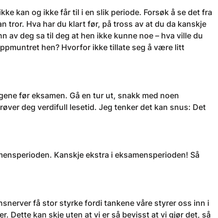
kke kan og ikke får til i en slik periode. Forsøk å se det fra
tror. Hva har du klart før, på tross av at du da kanskje
n av deg sa til deg at hen ikke kunne noe – hva ville du
pmuntret hen? Hvorfor ikke tillate seg å være litt
 dagene før eksamen. Gå en tur ut, snakk med noen
arøver deg verdifull lesetid. Jeg tenker det kan snus: Det
amensperioden. Kanskje ekstra i eksamensperioden! Så
rver få stor styrke fordi tankene våre styrer oss inn i
 Dette kan skje uten at vi er så bevisst at vi gjør det, så