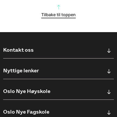
Tilbake til toppen
Kontakt oss
Kontaktskjema
Nyttige lenker
Ullevålsveien 76, 0454 OSLO
Våre studier
Oslo Nye Høyskole
(+47) 23 23 38 20
Søknadsinfo
Åpningstider
Om Oslo Nye Høyskole
Oslo Nye Fagskole
Pensumlister