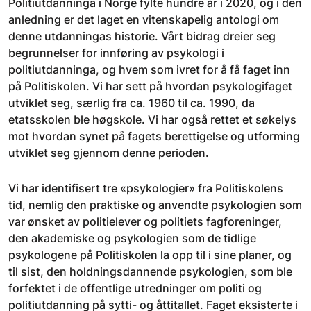
Politiutdanninga i Norge fylte hundre år i 2020, og i den
anledning er det laget en vitenskapelig antologi om
denne utdanningas historie. Vårt bidrag dreier seg
begrunnelser for innføring av psykologi i
politiutdanninga, og hvem som ivret for å få faget inn
på Politiskolen. Vi har sett på hvordan psykologifaget
utviklet seg, særlig fra ca. 1960 til ca. 1990, da
etatsskolen ble høgskole. Vi har også rettet et søkelys
mot hvordan synet på fagets berettigelse og utforming
utviklet seg gjennom denne perioden.
Vi har identifisert tre «psykologier» fra Politiskolens
tid, nemlig den praktiske og anvendte psykologien som
var ønsket av politielever og politiets fagforeninger,
den akademiske og psykologien som de tidlige
psykologene på Politiskolen la opp til i sine planer, og
til sist, den holdningsdannende psykologien, som ble
forfektet i de offentlige utredninger om politi og
politiutdanning på sytti- og åttitallet. Faget eksisterte i