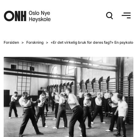
Hopp til hovedinnhold
Forsiden
Forskning
«Er det virkelig bruk for deres fag?» En psykologihi