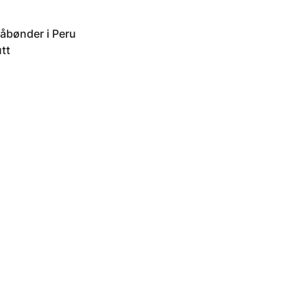
måbønder i Peru
tt