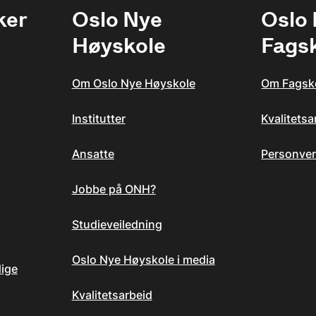
ker
Oslo Nye
Oslo
Høyskole
Fags
Om Oslo Nye Høyskole
Om Fagsk
Institutter
Kvalitets
Ansatte
Personver
Jobbe på ONH?
Studieveiledning
Oslo Nye Høyskole i media
dige
Kvalitetsarbeid