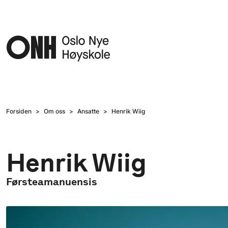
Hopp til hovedinnhold
Forsiden
Om oss
Ansatte
Henrik Wiig
Henrik Wiig
Førsteamanuensis