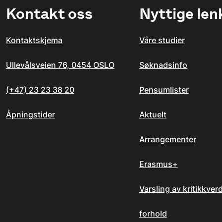
Kontakt oss
Nyttige len
Kontaktskjema
Våre studier
Ullevålsveien 76, 0454 OSLO
Søknadsinfo
(+47) 23 23 38 20
Pensumlister
Åpningstider
Aktuelt
Arrangementer
Erasmus+
Varsling av kritikkver
forhold