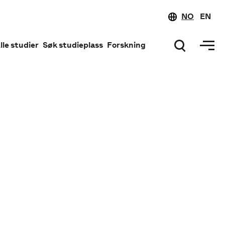
NO
EN
lle studier
Søk studieplass
Forskning