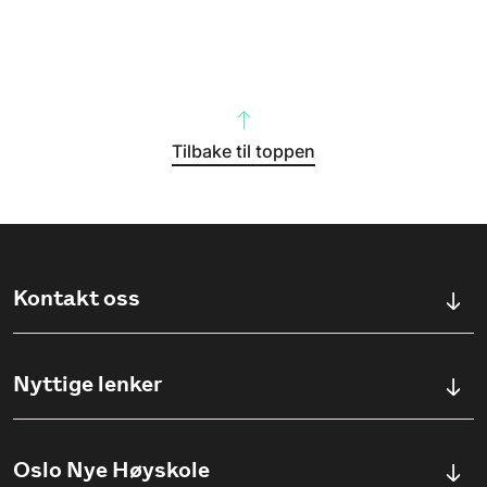
Tilbake til toppen
Kontakt oss
Kontaktskjema
Nyttige lenker
Ullevålsveien 76, 0454 OSLO
Våre studier
Oslo Nye Høyskole
(+47) 23 23 38 20