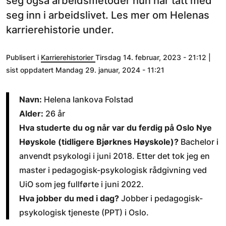
seg også arbeidsmetoder hun har tatt med
seg inn i arbeidslivet. Les mer om Helenas
karrierehistorie under.
Publisert i
Karrierehistorier
Tirsdag 14. februar, 2023 - 21:12 |
sist oppdatert Mandag 29. januar, 2024 - 11:21
Navn:
Helena Iankova Folstad
Alder:
26 år
Hva studerte du og når var du ferdig på Oslo Nye
Høyskole (tidligere Bjørknes Høyskole)?
Bachelor i
anvendt psykologi i juni 2018. Etter det tok jeg en
master i pedagogisk-psykologisk rådgivning ved
UiO som jeg fullførte i juni 2022.
Hva jobber du med i dag?
Jobber i pedagogisk-
psykologisk tjeneste (PPT) i Oslo.