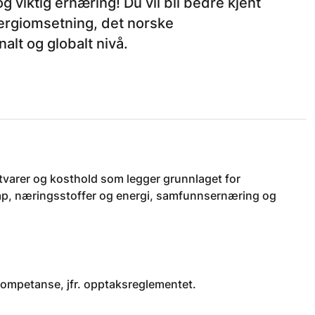
g viktig ernæring! Du vil bli bedre kjent
ergiomsetning, det norske
alt og globalt nivå.
tvarer og kosthold som legger grunnlaget for
ap, næringsstoffer og energi, samfunnsernæring og
kompetanse, jfr. opptaksreglementet.