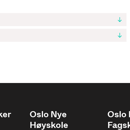
ker
Oslo Nye
Oslo
Høyskole
Fags