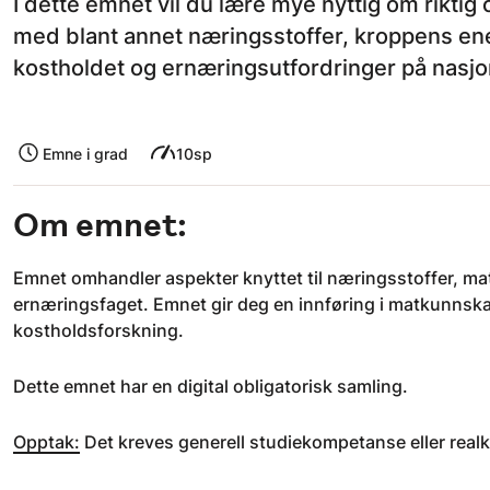
I dette emnet vil du lære mye nyttig om riktig o
med blant annet næringsstoffer, kroppens en
kostholdet og ernæringsutfordringer på nasjon
Emne i grad
10sp
Om emnet:
Emnet omhandler aspekter knyttet til næringsstoffer, ma
ernæringsfaget. Emnet gir deg en innføring i matkunnsk
kostholdsforskning.
Dette emnet har en digital obligatorisk samling.
Opptak:
Det kreves generell studiekompetanse eller real