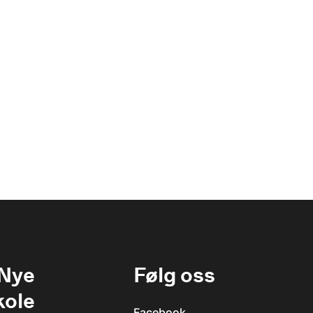
 Nye
Følg oss
kole
Facebook