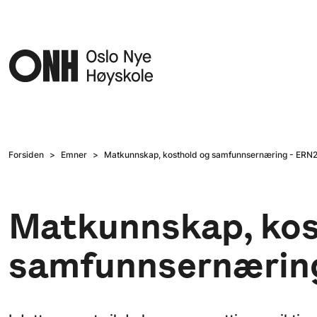
Hopp til hovedinnhold
Forsiden
Emner
Matkunnskap, kosthold og samfunnsernæring - ERN2
Matkunnskap, kos
samfunnsernæring