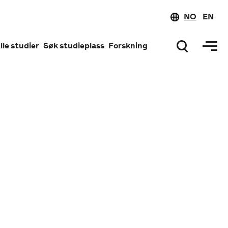
NO
EN
lle studier
Søk studieplass
Forskning