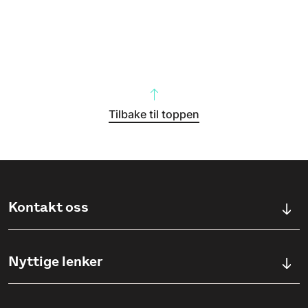
Tilbake til toppen
Kontakt oss
Kontaktskjema
Nyttige lenker
Ullevålsveien 76, 0454 OSLO
Våre studier