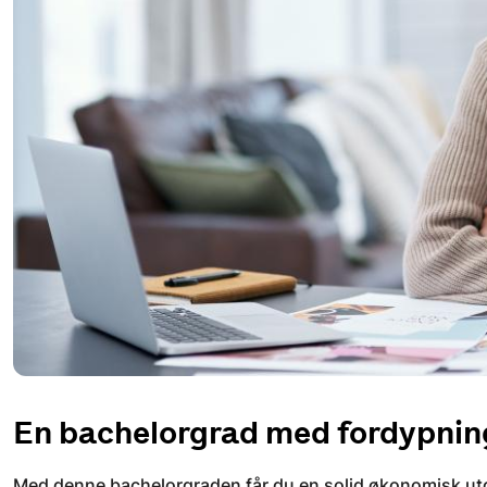
En bachelorgrad med fordypnin
Med denne bachelorgraden får du en solid økonomisk ut