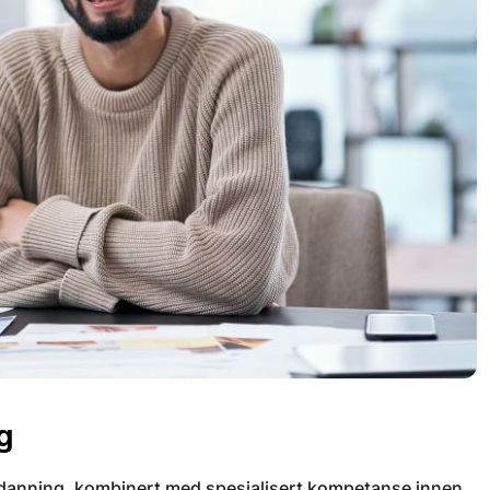
g
danning, kombinert med spesialisert kompetanse innen