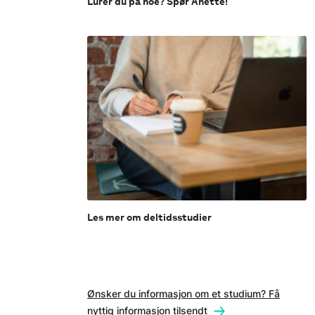
Lurer du på noe? Spør Anette!
Les mer om deltidsstudier
Ønsker du informasjon om et studium? Få
nyttig informasjon tilsendt