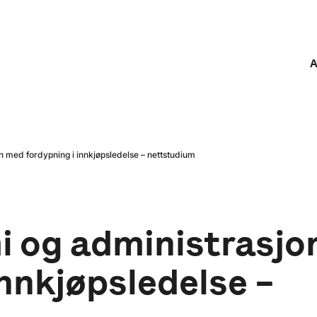
A
n med fordypning i innkjøpsledelse – nettstudium
i og administrasjo
innkjøpsledelse –