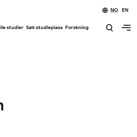
NO
EN
lle studier
Søk studieplass
Forskning
n