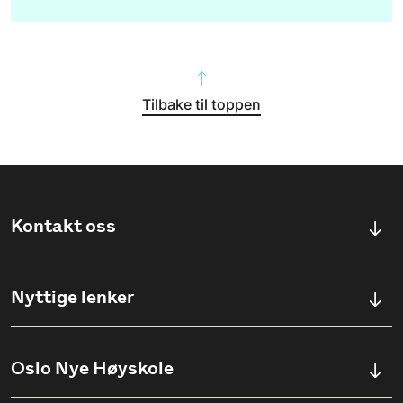
Tilbake til toppen
Kontakt oss
Kontaktskjema
Nyttige lenker
Ullevålsveien 76, 0454 OSLO
Våre studier
Oslo Nye Høyskole
(+47) 23 23 38 20
Søknadsinfo