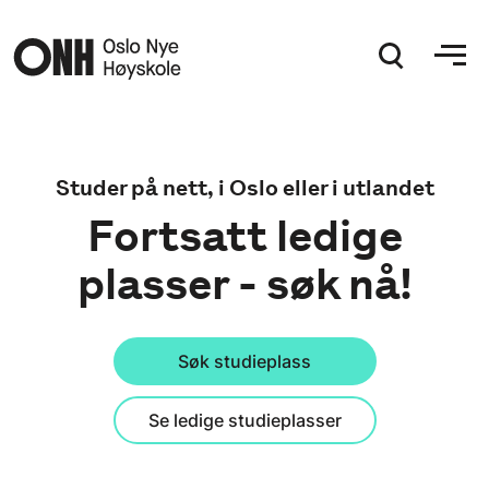
Hopp til hovedinnhold
Studer på nett, i Oslo eller i utlandet
Fortsatt ledige
plasser - søk nå!
Søk studieplass
Se ledige studieplasser