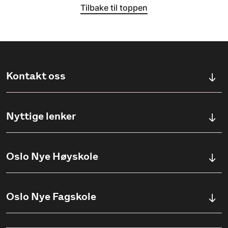
Tilbake til toppen
Kontakt oss
Kontaktskjema
Nyttige lenker
Ullevålsveien 76, 0454 OSLO
Våre studier
Oslo Nye Høyskole
(+47) 23 23 38 20
Søknadsinfo
Åpningstider
Om Oslo Nye Høyskole
Oslo Nye Fagskole
Pensumlister
Institutter
Aktuelt