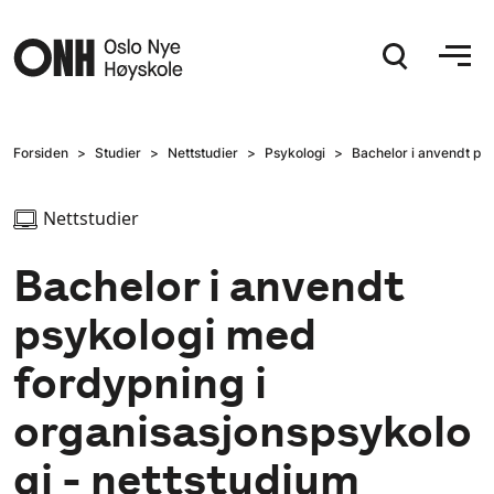
Hopp til hovedinnhold
Forsiden
Studier
Nettstudier
Psykologi
Bachelor i anvendt psy
Nettstudier
Bachelor i anvendt
psykologi med
fordypning i
organisasjonspsykolo
gi - nettstudium