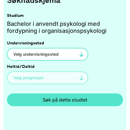
Søknadskjema
Studium
Bachelor i anvendt psykologi med
fordypning i organisasjonspsykologi
Undervisningssted
Heltid/Deltid
Søk på dette studiet